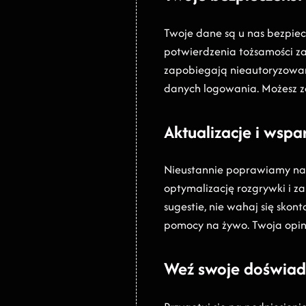
Twoje dane są u nas bezpie
potwierdzenia tożsamości z
zapobiegają nieautoryzowane
danych logowania. Możesz z
Aktualizacje i wspa
Nieustannie poprawiamy nas
optymalizację rozgrywki i z
sugestie, nie wahaj się sko
pomocy na żywo. Twoja opinia
Weź swoje doświadc