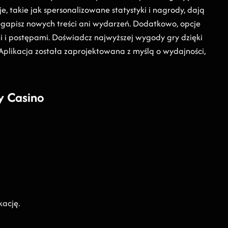
e, takie jak spersonalizowane statystyki i nagrody, dają
egapisz nowych treści ani wydarzeń. Dodatkowo, opcje
 i postępami. Doświadcz najwyższej wygody gry dzięki
Aplikacja została zaprojektowana z myślą o wydajności,
y Casino
kację.