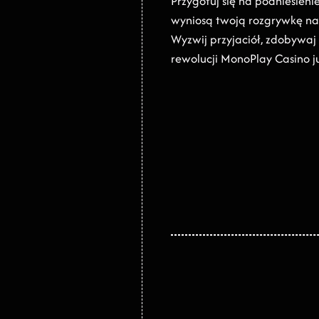
Przygotuj się na podniesien
wyniosą twoją rozgrywkę na 
Wyzwij przyjaciół, zdobywaj 
rewolucji MonoPlay Casino ju