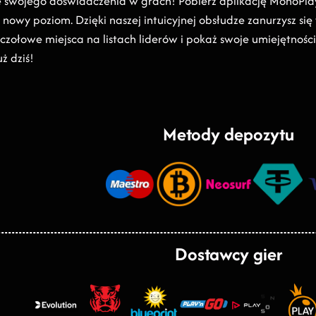
ie swojego doświadczenia w grach! Pobierz aplikację MonoPlay 
nowy poziom. Dzięki naszej intuicyjnej obsłudze zanurzysz się
czołowe miejsca na listach liderów i pokaż swoje umiejętności 
ż dziś!
Metody depozytu
Dostawcy gier