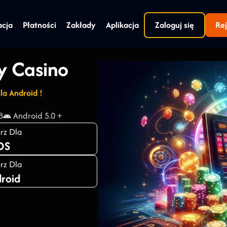
acja
Płatności
Zakłady
Aplikacja
Zaloguj się
Rej
y Casino
la Android !
B
Android 5.0 +
rz Dla
OS
rz Dla
roid