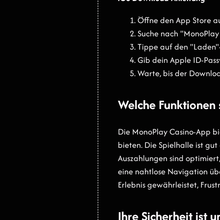
Öffne den App Store a
Suche nach "MonoPlay 
Tippe auf den "Laden
Gib dein Apple ID-Pass
Warte, bis der Downloa
Welche Funktionen 
Die MonoPlay Casino-App bie
bieten. Die Spielhalle ist gu
Auszahlungen sind optimiert,
eine nahtlose Navigation übe
Erlebnis gewährleistet, Frus
Ihre Sicherheit ist u