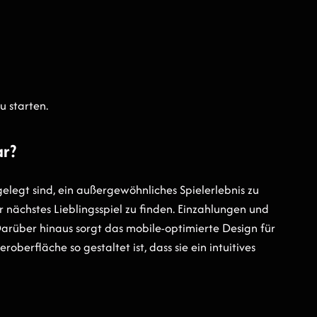
u starten.
ar?
legt sind, ein außergewöhnliches Spielerlebnis zu
ihr nächstes Lieblingsspiel zu finden. Einzahlungen und
 Darüber hinaus sorgt das mobile-optimierte Design für
rfläche so gestaltet ist, dass sie ein intuitives