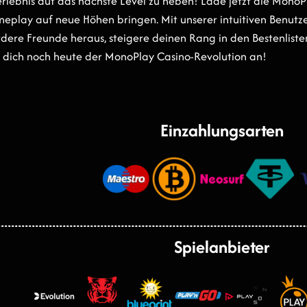
erlebnis auf das nächste Level zu heben! Lade jetzt die Mono
meplay auf neue Höhen bringen. Mit unserer intuitiven Benutze
rdere Freunde heraus, steigere deinen Rang in den Bestenlist
 dich noch heute der MonoPlay Casino-Revolution an!
Einzahlungsarten
Spielanbieter