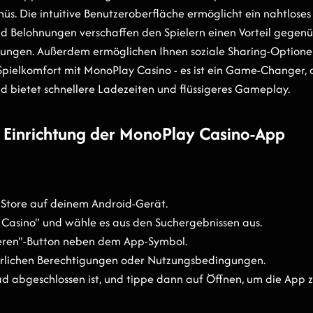
üs. Die intuitive Benutzeroberfläche ermöglicht ein nahtloses
und Belohnungen verschaffen den Spielern einen Vorteil gegen
tungen. Außerdem ermöglichen Ihnen soziale Sharing-Optionen,
Spielkomfort mit MonoPlay Casino - es ist ein Game-Changer, 
nd bietet schnellere Ladezeiten und flüssigeres Gameplay.
ur Einrichtung der MonoPlay Casino-App
Store auf deinem Android-Gerät.
Casino" und wähle es aus den Suchergebnissen aus.
lieren"-Button neben dem App-Symbol.
derlichen Berechtigungen oder Nutzungsbedingungen.
d abgeschlossen ist, und tippe dann auf Öffnen, um die App z