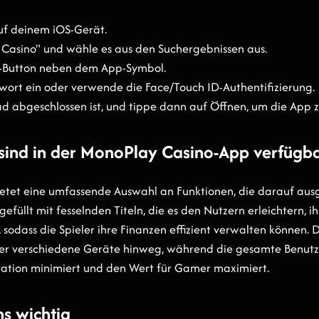
uf deinem iOS-Gerät.
Casino" und wähle es aus den Suchergebnissen aus.
"-Button neben dem App-Symbol.
wort ein oder verwende die Face/Touch ID-Authentifizierung.
d abgeschlossen ist, und tippe dann auf Öffnen, um die App z
sind in der MonoPlay Casino-App verfügb
tet eine umfassende Auswahl an Funktionen, die darauf ausge
t gefüllt mit fesselnden Titeln, die es den Nutzern erleichtern, 
 sodass die Spieler ihre Finanzen effizient verwalten können.
r verschiedene Geräte hinweg, während die gesamte Benutzerobe
tration minimiert und den Wert für Gamer maximiert.
ns wichtig