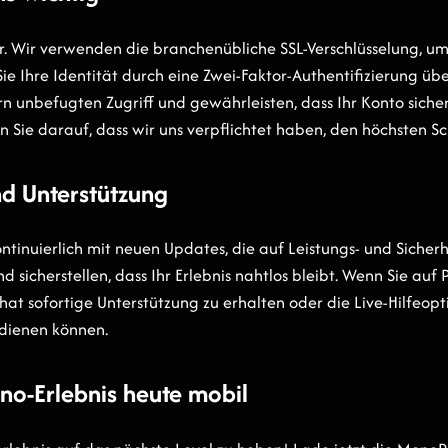
er. Wir verwenden die branchenübliche SSL-Verschlüsselung, u
Sie Ihre Identität durch eine Zwei-Faktor-Authentifizierung üb
unbefugten Zugriff und gewährleisten, dass Ihr Konto sicher 
Sie darauf, dass wir uns verpflichtet haben, den höchsten Sc
nd Unterstützung
ontinuierlich mit neuen Updates, die auf Leistungs- und Siche
sicherstellen, dass Ihr Erlebnis nahtlos bleibt. Wenn Sie au
at sofortige Unterstützung zu erhalten oder die Live-Hilfeopti
 dienen können.
no-Erlebnis heute mobil