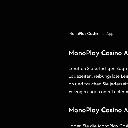
›
MonoPlay Casino
App
MonoPlay Casino Ap
Erhalten Sie sofortigen Zugri
Ladezeiten, reibungslose Leis
an und tauchen Sie jederzeit
Verzögerungen oder Fehler me
MonoPlay Casino Ap
Laden Sie die MonoPlay Casi