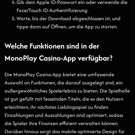
Gib dein Apple ID-Passwort ein oder verwende die
Face/Touch ID-Authentifizierung.
Warte, bis der Download abgeschlossen ist, und
tippe dann auf Öffnen, um die App zu starten.
Welche Funktionen sind in der
MonoPlay Casino-App verfügbar?
Die MonoPlay Casino-App bietet eine umfassende
Auswahl an Funktionen, die darauf ausgelegt sind, ein
außergewöhnliches Spielerlebnis zu bieten. Die Spielhalle
ist gut gefüllt mit fesselnden Titeln, die es den Nutzern
erleichtern, ihr nächstes Lieblingsspiel zu finden.
Einzahlungen und Auszahlungen sind optimiert, sodass
die Spieler ihre Finanzen effizient verwalten können.
Darüber hinaus sorgt das mobile-optimierte Design für