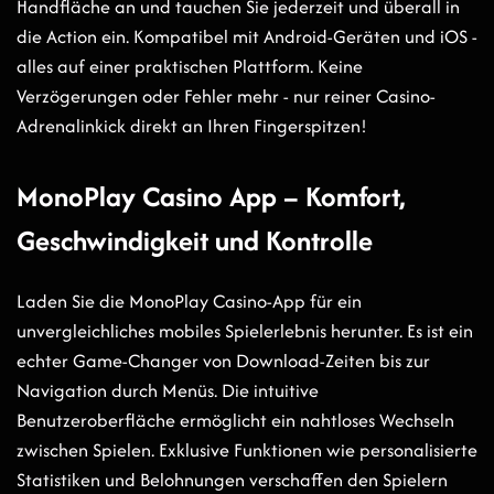
Handfläche an und tauchen Sie jederzeit und überall in
die Action ein. Kompatibel mit Android-Geräten und iOS -
alles auf einer praktischen Plattform. Keine
Verzögerungen oder Fehler mehr - nur reiner Casino-
Adrenalinkick direkt an Ihren Fingerspitzen!
MonoPlay Casino App – Komfort,
Geschwindigkeit und Kontrolle
Laden Sie die MonoPlay Casino-App für ein
unvergleichliches mobiles Spielerlebnis herunter. Es ist ein
echter Game-Changer von Download-Zeiten bis zur
Navigation durch Menüs. Die intuitive
Benutzeroberfläche ermöglicht ein nahtloses Wechseln
zwischen Spielen. Exklusive Funktionen wie personalisierte
Statistiken und Belohnungen verschaffen den Spielern