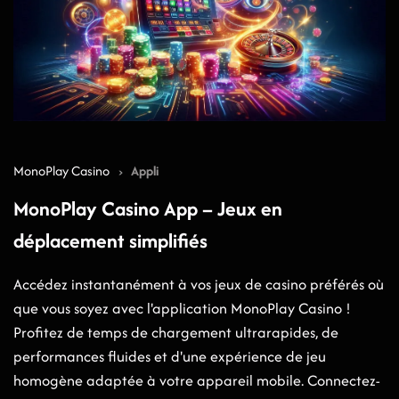
›
MonoPlay Casino
Appli
MonoPlay Casino App – Jeux en
déplacement simplifiés
Accédez instantanément à vos jeux de casino préférés où
que vous soyez avec l'application MonoPlay Casino !
Profitez de temps de chargement ultrarapides, de
performances fluides et d'une expérience de jeu
homogène adaptée à votre appareil mobile. Connectez-