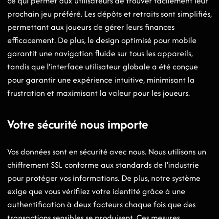
ce qui permet aux utilisateurs de trouver facilement leur
prochain jeu préféré. Les dépôts et retraits sont simplifiés,
permettant aux joueurs de gérer leurs finances
efficacement. De plus, le design optimisé pour mobile
garantit une navigation fluide sur tous les appareils,
tandis que l'interface utilisateur globale a été conçue
pour garantir une expérience intuitive, minimisant la
frustration et maximisant la valeur pour les joueurs.
Votre sécurité nous importe
Vos données sont en sécurité avec nous. Nous utilisons un
chiffrement SSL conforme aux standards de l'industrie
pour protéger vos informations. De plus, notre système
exige que vous vérifiiez votre identité grâce à une
authentification à deux facteurs chaque fois que des
transactions sensibles se produisent. Ces mesures