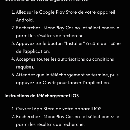
Allez sur le Google Play Store de votre appareil
Android.
Recherchez "MonoPlay Casino" et sélectionnez-le
parmi les résultats de recherche.
Appuyez sur le bouton "Installer" à côté de l'icône
de l'application.
Acceptez toutes les autorisations ou conditions
requises.
Attendez que le téléchargement se termine, puis
appuyez sur Ouvrir pour lancer l'application.
Instructions de téléchargement iOS
Ouvrez l'App Store de votre appareil iOS.
Recherchez "MonoPlay Casino" et sélectionnez-le
parmi les résultats de recherche.