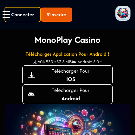
Connecter
S'inscrire
MonoPlay Casino
Télécharger Application Pour Android !
604 533 +
57.5 MB
Android 5.0 +
Télécharger Pour
IOS
Télécharger Pour
Android