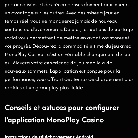
personnalisées et des récompenses donnent aux joueurs
un avantage sur les autres. Avec des mises à jour en
temps réel, vous ne manquerez jamais de nouveau
contenu ou d'événements. De plus, les options de partage
social vous permettent de mettre en avant vos scores et
vos progrès. Découvrez la commodité ultime du jeu avec
MonoPlay Casino - c'est un véritable changement de jeu
qui élèvera votre expérience de jeu mobile à de
nouveaux sommets. L'application est conçue pour la
performance, vous offrant des temps de chargement plus
rapides et un gameplay plus fluide.
Conseils et astuces pour configurer
l'application MonoPlay Casino
Instructions de téléchargement Android