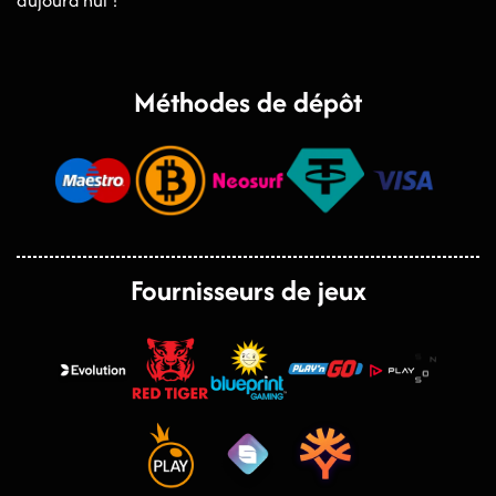
aujourd'hui !
Méthodes de dépôt
Fournisseurs de jeux