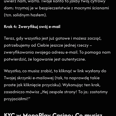
uwierz nam, warto. Twoje konto to jakby twój cyfrowy
dom; trzymaj je w bezpieczeństwie z mocnymi ścianami
(tzn. solidnym hasłem).
Krok 4: Zweryfikuj swój e-mail
Teraz, gdy wszystko jest już gotowe i możesz zacząć,
potrzebujemy od Ciebie jeszcze jednej rzeczy –
zweryfikowania swojego adresu e-mail. To pomaga nam
potwierdzić, że logowanie jest autentyczne.
Wszystko, co musisz zrobić, to kliknąć w link wysłany do
Twojej skrzynki e-mailowej (tak, to naprawdę takie
proste jak kliknięcie przycisku). Wykonując ten krok,
zasadniczo mówisz „Hej zespole strony! To ja; zostańmy
przyjaciółmi!”
KYC w MonoPlay Casino: Co musisz