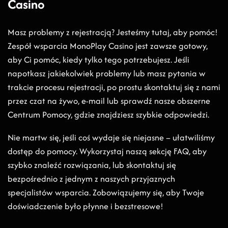
Casino
Masz problemy z rejestracją? Jesteśmy tutaj, aby pomóc!
Zespół wsparcia MonoPlay Casino jest zawsze gotowy,
aby Ci pomóc, kiedy tylko tego potrzebujesz. Jeśli
napotkasz jakiekolwiek problemy lub masz pytania w
trakcie procesu rejestracji, po prostu skontaktuj się z nami
przez czat na żywo, e-mail lub sprawdź nasze obszerne
Centrum Pomocy, gdzie znajdziesz szybkie odpowiedzi.
Nie martw się, jeśli coś wydaje się niejasne – ułatwiliśmy
dostęp do pomocy. Wykorzystaj naszą sekcję FAQ, aby
szybko znaleźć rozwiązania, lub skontaktuj się
bezpośrednio z jednym z naszych przyjaznych
specjalistów wsparcia. Zobowiązujemy się, aby Twoje
doświadczenie było płynne i bezstresowe!