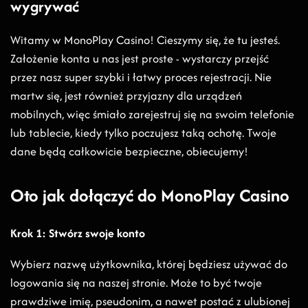
wygrywać
Witamy w MonoPlay Casino! Cieszymy się, że tu jesteś.
Założenie konta u nas jest proste - wystarczy przejść
przez nasz super szybki i łatwy proces rejestracji. Nie
martw się, jest również przyjazny dla urządzeń
mobilnych, więc śmiało zarejestruj się na swoim telefonie
lub tablecie, kiedy tylko poczujesz taką ochotę. Twoje
dane będą całkowicie bezpieczne, obiecujemy!
Oto jak dołączyć do MonoPlay Casino
Krok 1: Stwórz swoje konto
Wybierz nazwę użytkownika, której będziesz używać do
logowania się na naszej stronie. Może to być twoje
prawdziwe imię, pseudonim, a nawet postać z ulubionej