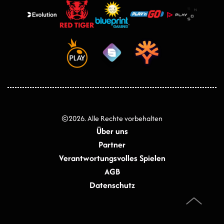
©
2026
. Alle Rechte vorbehalten
Über uns
Partner
Verantwortungsvolles Spielen
AGB
Datenschutz