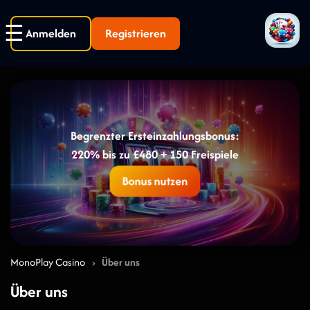
Anmelden
Registrieren
Begrenzter Ersteinzahlungsbonus:
220% bis zu £480 + 150 Freispiele
Bonus nutzen
›
MonoPlay Casino
Über uns
Über uns