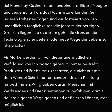
Bei MonoPlay Casino treiben uns eine unstillbare Neugier
und Leidenschaft an, das Nächste zu erkunden. Seit
unseren frühesten Tagen sind wir fasziniert von den
unendlichen Möglichkeiten, die jenseits der heutigen
Grenzen liegen - ob es darum geht, die Grenzen der
Technologie zu erweitern oder neue Wege des Lebens zu
überdenken.
Als Marke werden wir von dieser unermüdlichen
Verfolgung von Innovation geprägt, immer bestrebt,
Produkte und Erlebnisse zu schaffen, die nicht nur mit
dem Wandel Schritt halten, sondern dessen Richtung
mitbestimmen. Wir glauben daran, Menschen mit
Werkzeugen und Dienstleistungen zu befähigen, damit
sie ihre eigenen Wege gehen und definieren können, was
möglich ist.