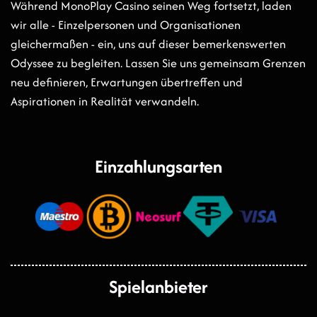
Während MonoPlay Casino seinen Weg fortsetzt, laden
wir alle - Einzelpersonen und Organisationen
gleichermaßen - ein, uns auf dieser bemerkenswerten
Odyssee zu begleiten. Lassen Sie uns gemeinsam Grenzen
neu definieren, Erwartungen übertreffen und
Aspirationen in Realität verwandeln.
Einzahlungsarten
Spielanbieter