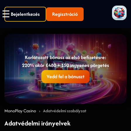
Bejelentkezés
Regisztráció
Korlátozott bónusz az első befizetésre:
220% akár £480 + 150 ingyenes pörgetés
Vedd fel a bónuszt
›
MonoPlay Casino
Adatvédelmi szabályzat
Adatvédelmi irányelvek