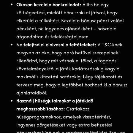
Okosan kezeld a bankrollodat:
Állíts be egy
költségvetést, mielőtt bónuszokkal játszol, hogy
elkerüld a túlköltést. Kezeld a bónusz pénzt valódi
pénzként, ne ingyenes ajándékként – használd
átgondoltan és felelősségteljesen.
Ne felejtsd el elolvasni a feltételeket:
A T&C-knek
megvan az oka, hogy apró betűvel szerepelnek!
Ellenőrizd, hogy mit várnak el tőled, a fogadási
követelményektől a játék korlátozásokig vagy a
maximális kifizetési határokig. Légy tájékozott és
tervezd meg, hogy a legtöbbet hozhasd ki a bónusz
ajánlataidból.
Használj hűségjutalmakat a játékidő
meghosszabbításához:
Csatlakozz
hűségprogramokhoz, amelyek visszatérítést,
ingyenes pörgetéseket vagy extra befizetési
bónuszokat kínálnak a rendszeres játékért. Ezek az