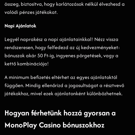
összeg, biztosítva, hogy korlátozások nélkül élvezhesd a
valódi pénzes játékokat.
Napi Ajánlatok
Legyél naprakész a napi ajánlatainkkal! Nézz vissza
rendszeresen, hogy felfedezd az új kedvezményeket:
bónuszok akár 50 Ft-ig, ingyenes pörgetések, vagy a
kettő kombinációja!
A minimum befizetés eltérhet az egyes ajánlatoktól
függően. Mindig ellenőrizd a jogosultságot a résztvevő
játékokhoz, mivel ezek ajánlatonként különbözhetnek.
Hogyan férhetünk hozzá gyorsan a
MonoPlay Casino bónuszokhoz