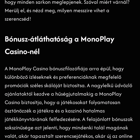
hogy minden sarkon meglepjenek. Szóval miért várnál?
Merülj el, és nézd meg, milyen messzire vihet a
szerencséd!
Bónusz-átláthatóság a MonoPlay
Casino-nél
A MonoPlay Casino bónuszfilozófiája arra épül, hogy
különböző ízléseknek és preferenciáknak megfelelő
promóciók széles skáláját biztosítsa. A nagylelkű üdvözlő
ajánlatoktól kezdve a hűségjutalmakig a MonoPlay
Casino biztosítja, hogy a játékosokat folyamatosan
ösztönözzék a játékra és a kaszinó hatalmas
játékkönyvtárának felfedezésére. A felajánlott bónuszok
sokszínűsége azt jelenti, hogy mindenki talál magának
valót, akár tapasztalt szerencsejátékos, akár új az online