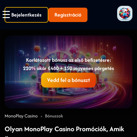
Bejelentkezés
Regisztráció
Korlátozott bónusz az első befizetésre:
220% akár £480 + 150 ingyenes pörgetés
Vedd fel a bónuszt
›
MonoPlay Casino
Bónuszok
Olyan MonoPlay Casino Promóciók, Amik