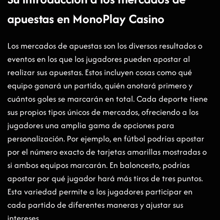
apuestas en MonoPlay Casino
Los mercados de apuestas son los diversos resultados o
eventos en los que los jugadores pueden apostar al
realizar sus apuestas. Estos incluyen cosas como qué
equipo ganará un partido, quién anotará primero y
cuántos goles se marcarán en total. Cada deporte tiene
sus propios tipos únicos de mercados, ofreciendo a los
jugadores una amplia gama de opciones para
personalización. Por ejemplo, en fútbol podrías apostar
por el número exacto de tarjetas amarillas mostradas o
si ambos equipos marcarán. En baloncesto, podrías
apostar por qué jugador hará más tiros de tres puntos.
Esta variedad permite a los jugadores participar en
cada partido de diferentes maneras y ajustar sus
intereses.