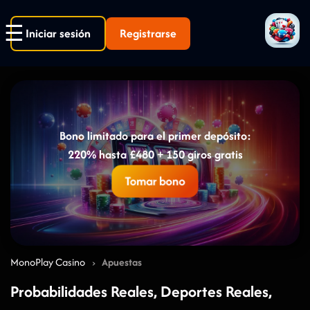
Iniciar sesión
Registrarse
Bono limitado para el primer depósito:
220% hasta £480 + 150 giros gratis
Tomar bono
›
MonoPlay Casino
Apuestas
Probabilidades Reales, Deportes Reales,