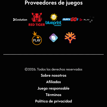
Proveedores de juegos
©
2026
. Todos los derechos reservados
Sobre nosotros
Afiliados
Juego responsable
Términos
Política de privacidad