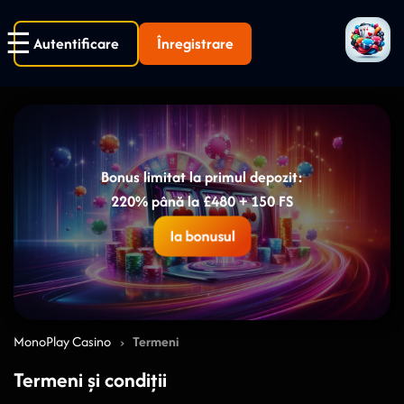
Autentificare
Înregistrare
Bonus limitat la primul depozit:
220% până la £480 + 150 FS
Ia bonusul
›
MonoPlay Casino
Termeni
Termeni și condiții