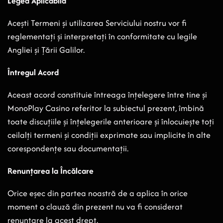
Legea Aplicabilă
Acești Termeni și utilizarea Serviciului nostru vor fi
reglementați și interpretați în conformitate cu legile
Angliei și Țării Galilor.
Întregul Acord
Aceast acord constituie întreaga înțelegere între tine și
MonoPlay Casino referitor la subiectul prezent, îmbină
toate discuțiile și înțelegerile anterioare și înlocuiește toți
ceilalți termeni și condiții exprimate sau implicite în alte
corespondențe sau documentații.
Renunțarea la Încălcare
Orice eșec din partea noastră de a aplica în orice
moment o clauză din prezent nu va fi considerat
renunțare la acest drept.