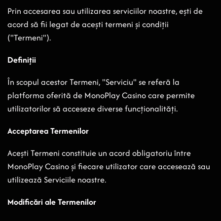
Prin accesarea sau utilizarea serviciilor noastre, ești de
acord să fii legat de acești termeni și condiții
("Termeni").
Definiții
În scopul acestor Termeni, "Serviciu" se referă la
platforma oferită de MonoPlay Casino care permite
utilizatorilor să acceseze diverse funcționalități.
Acceptarea Termenilor
Acești Termeni constituie un acord obligatoriu între
MonoPlay Casino și fiecare utilizator care accesează sau
utilizează Serviciile noastre.
Modificări ale Termenilor