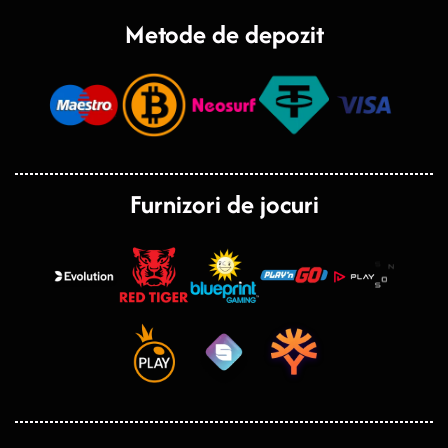
Metode de depozit
Furnizori de jocuri