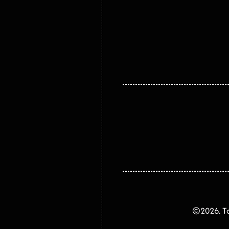
©
2026
. 