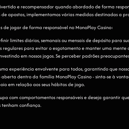
ivertido e recompensador quando abordado de forma respon
os de apostas, implementamos várias medidas destinadas a pr
s de jogar de forma responsável no MonoPlay Casino:
finir limites diários, semanais ou mensais de depósito para su
regulares para evitar o esgotamento e manter uma mente c
investindo em nossos jogos. Se perceber padrões preocupantes
uma experiência envolvente para todos, garantindo que nos
berta dentro da família MonoPlay Casino - sinta-se à vonta
poio em relação aos seus hábitos de jogo.
pa com comportamentos responsáveis e deseja garantir que t
s tenham confiança.