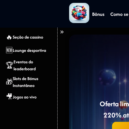
Bônus
Como se 
🔥
Seção de cassino
🆕
Lounge desportiva
Eventos do
🏆
leaderboard
Slots de Bónus
🎁
Instantâneo
🎥
Jogos ao vivo
Oferta li
220% até