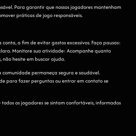
sável. Para garantir que nossos jogadores mantenham
omover práticas de jogo responsáveis.
a conta, a fim de evitar gastos excessivos. Faça pausas:
lara. Monitore sua atividade: Acompanhe quanto
, não hesite em buscar ajuda.
sa comunidade permaneça segura e saudável.
de para fazer perguntas ou entrar em contato se
odos os jogadores se sintam confortáveis, informados