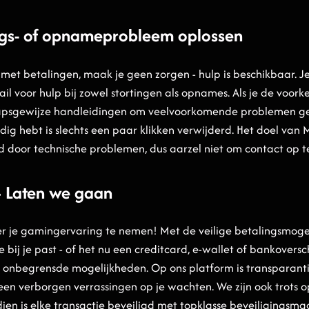
ngs- of opnameprobleem oplossen
 met betalingen, maak je geen zorgen - hulp is beschikbaar. 
mail voor hulp bij zowel stortingen als opnames. Als je de voo
apsgewijze handleidingen om veelvoorkomende problemen ger
 nodig hebt is slechts een paar klikken verwijderd. Het doel va
rd door technische problemen, dus aarzel niet om contact op 
— Laten we gaan
over je gamingervaring te nemen! Met de veilige betalingsmog
bij je past - of het nu een creditcard, e-wallet of bankoversch
onbegrensde mogelijkheden. Op ons platform is transparantie 
n verborgen verrassingen op je wachten. We zijn ook trots o
dien is elke transactie beveiligd met topklasse beveiligingsma