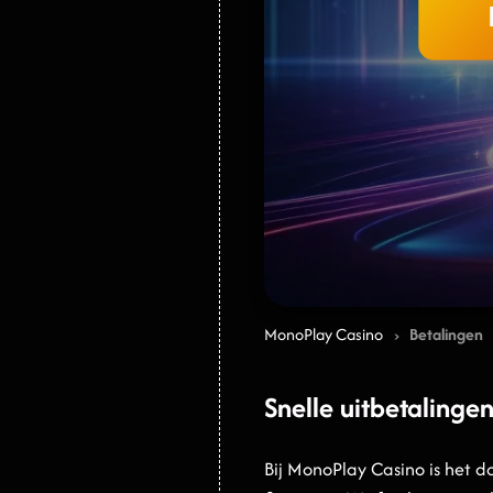
›
MonoPlay Casino
Betalingen
Snelle uitbetaling
Bij MonoPlay Casino is het d