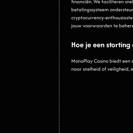
financiën. We faciliteren sn
betalingssysteem ondersteunt
cryptocurrency-enthousiasteli
jouw voorwaarden te beheren
Hoe je een storting
MonoPlay Casino biedt een s
naar snelheid of veiligheid, 