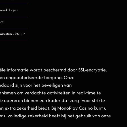
 werkdagen
ect
minuten - 24 uur
ële informatie wordt beschermd door SSL-encryptie,
egen ongeautoriseerde toegang. Onze
daard zijn voor het beveiligen van
smen om verdachte activiteiten in real-time te
e opereren binnen een kader dat zorgt voor strikte
n extra zekerheid biedt. Bij MonoPlay Casino kunt u
 u volledige zekerheid heeft bij het gebruik van onze