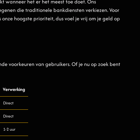
ikt wanneer het er het meest toe doet. Ons
egenen die traditionele bankdiensten verkiezen. Voor
nze hoogste prioriteit, dus voel je vrij om je geld op
de voorkeuren van gebruikers. Of je nu op zoek bent
Verwerking
Direct
Direct
1-2 uur