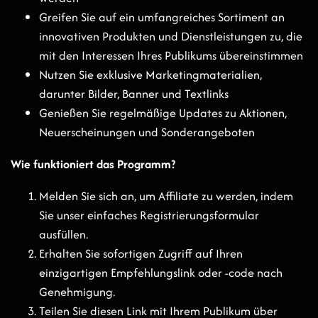
Greifen Sie auf ein umfangreiches Sortiment an
innovativen Produkten und Dienstleistungen zu, die
mit den Interessen Ihres Publikums übereinstimmen
Nutzen Sie exklusive Marketingmaterialien,
darunter Bilder, Banner und Textlinks
Genießen Sie regelmäßige Updates zu Aktionen,
Neuerscheinungen und Sonderangeboten
Wie funktioniert das Programm?
Melden Sie sich an, um Affiliate zu werden, indem
Sie unser einfaches Registrierungsformular
ausfüllen.
Erhalten Sie sofortigen Zugriff auf Ihren
einzigartigen Empfehlungslink oder -code nach
Genehmigung.
Teilen Sie diesen Link mit Ihrem Publikum über